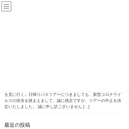
コ
ナ
ン
ビ
テ
ゲ
ン
ー
道の駅
ツ
シ
へ
ョ
ス
ン
HOME
道の駅
キ
に
ッ
移
プ
動
2021年4月22日
過去のツアー
丸沼ダム日帰りバスツアー
予定しておりました第4回（10月23日）の『丸沼ダム・白根発電所
を見に行く』日帰りバスツアーにつきましても、新型コロナウイ
ルスの状況を踏まえまして、誠に残念ですが、ツアーの中止を決
定いたしました。 誠に申し訳ございません […]
最近の投稿