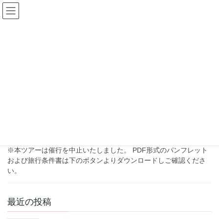
コ
ナ
ン
ビ
テ
ゲ
ン
ー
2021年5月
ツ
シ
へ
ョ
ス
ン
HOME
2021年5月
キ
に
ッ
移
プ
動
2021年5月18日
過去のツアー
日本百名山～至仏山登山 行こう～
※本ツアーは催行を中止いたしました。 PDF形式のパンフレット
および旅行条件書は下のボタンよりダウンロードしご確認くださ
い。
最近の投稿