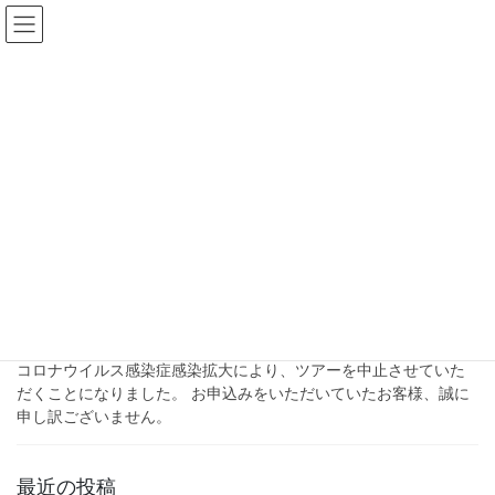
コ
ナ
ン
ビ
テ
ゲ
ン
ー
一般未公開
ツ
シ
へ
ョ
ス
ン
HOME
一般未公開
キ
に
ッ
移
プ
動
2022年6月8日
過去のツアー
★2022 特別内部見学ダムツアー１
泊２日の旅
コロナウイルス感染症感染拡大により、ツアーを中止させていた
だくことになりました。 お申込みをいただいていたお客様、誠に
申し訳ございません。
最近の投稿