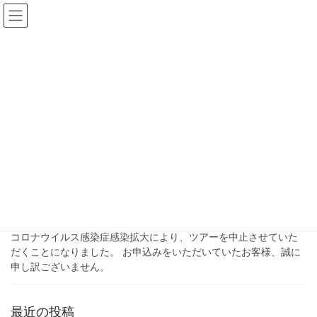
コ
ナ
ン
ビ
テ
ゲ
ン
ー
バスツアー
ツ
シ
へ
ョ
ス
ン
HOME
バスツアー
キ
に
ッ
移
プ
動
2022年6月8日
過去のツアー
★2022 特別内部見学ダムツアー１
泊２日の旅
コロナウイルス感染症感染拡大により、ツアーを中止させていた
だくことになりました。 お申込みをいただいていたお客様、誠に
申し訳ございません。
最近の投稿