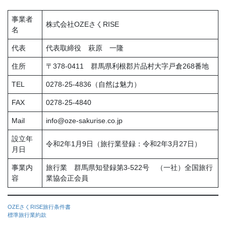
事業者
株式会社OZEさくRISE
名
代表
代表取締役 萩原 一隆
住所
〒378-0411 群馬県利根郡片品村大字戸倉268番地
TEL
0278-25-4836（自然は魅力）
FAX
0278-25-4840
Mail
info@oze-sakurise.co.jp
設立年
令和2年1月9日（旅行業登録：令和2年3月27日）
月日
事業内
旅行業 群馬県知登録第3-522号 （一社）全国旅行
容
業協会正会員
OZEさくRISE旅行条件書
標準旅行業約款