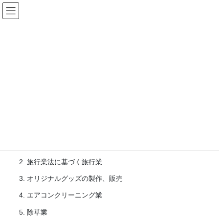
コ
ナ
ン
ビ
テ
ゲ
ン
ー
会社概要
ツ
シ
へ
ョ
ス
ン
HOME
会社概要
キ
に
ッ
移
プ
動
事業内容
送配電設備の確認、点検、用地調査
旅行業法に基づく旅行業
オリジナルグッズの製作、販売
エアコンクリーニング業
除草業